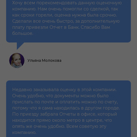
Хочу всем порекомендовать данную оценочную
компанию. Нам очень помогли со сделкой, так
как сроки горели, оценка нужна была срочно.
Сделали все очень быстро, за дополнительную
плату привезли Отчет в Банк. Спасибо Вам
большое.
Ульяна Молокова
Недавно заказывала оценку в этой компании.
Очень удобно, что документы можно было
прислать по почте и оплатить можно по счету,
потому что я сама находилась в другом городе.
По приезду забрала Отчеты в офисе, который
находится прямо около метро в центре, что
опять же очень удобно. Всем советую эту
компанию.