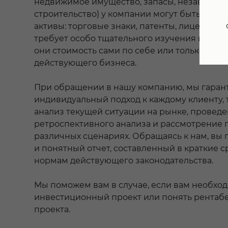
недвижимое имущество, запасы, незаверше
строительство) у компании могут быть нем
активы: торговые знаки, патенты, лицензии, 
требует особо тщательного изучения и пон
они стоимость сами по себе или только в со
действующего бизнеса.
При обращении в нашу компанию, мы гаран
индивидуальный подход к каждому клиенту,
анализ текущей ситуации на рынке, провед
ретроспективного анализа и рассмотрение 
различных сценариях. Обращаясь к нам, вы 
и понятный отчет, составленный в краткие с
нормам действующего законодательства.
Мы поможем вам в случае, если вам необход
инвестиционный проект или понять рентабе
проекта.