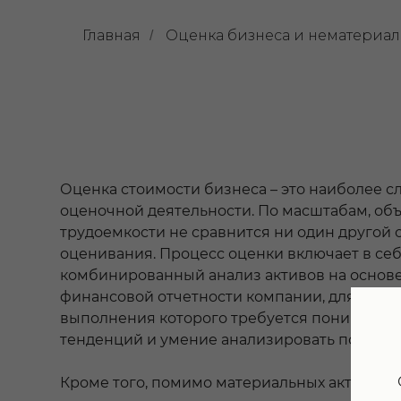
Главная
Оценка бизнеса и нематериал
/
Оценка стоимости бизнеса – это наиболее 
оценочной деятельности. По масштабам, объ
трудоемкости не сравнится ни один другой 
оценивания. Процесс оценки включает в се
комбинированный анализ активов на основе
финансовой отчетности компании, для корр
выполнения которого требуется понимани
тенденций и умение анализировать показат
Кроме того, помимо материальных активов 