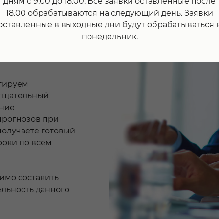
дням с 9.00 до 18.00. Все заявки оставленные после
нное
18.00 обрабатываются на следующий день. Заявки
атериальные
оставленные в выходные дни будут обрабатываться 
которые так же
понедельник.
имания имеют ли
ставе
тируем
 тщательный
ение
прогнозов при
получаете готовый
роки по всем
имо составить
льность данного