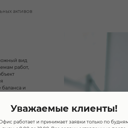
ьных активов
сложный вид
емам работ,
объект
бя
 баланса и
ектного
е рыночных
Уважаемые клиенты!
ели в динамике.
Офис работает и принимает заявки только по будня
(движимое и