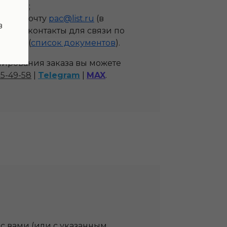
 сайта;
онную почту
pac@list.ru
(в
в
енка, контакты для связи по
ентов (
список документов
).
ирования заказа вы можете
35-49-58
|
Telegram
|
MAX
.
с вами (или с указанным