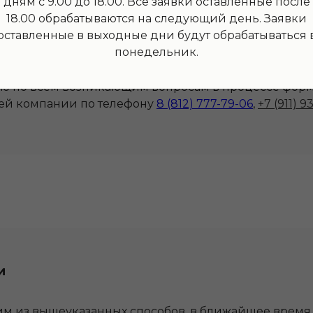
дням с 9.00 до 18.00. Все заявки оставленные после
«Заказ оценки онлайн» на главной странице нашего
18.00 обрабатываются на следующий день. Заявки
ируйте письмо в свободной форме) на нашу электр
оставленные в выходные дни будут обрабатываться 
ть наименование банка, для которого необходима оц
понедельник.
чика услуги, и приложить определенный пакет докум
 по всем возникающим вопросам в процессе форм
шей компании по телефону
8 (812) 777-79-06
,
+7 (911) 9
и
м из вышеуказанных способов, в ближайшее время 