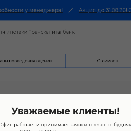
ости у менеджера!
Акция до 31.08.26! Оце
ля ипотеки Транскапиталбанк
апы проведения оценки
Стоимость
Уважаемые клиенты!
ожно несколькими способами:
Офис работает и принимает заявки только по будня